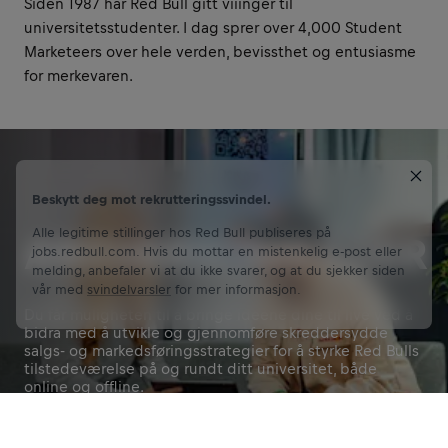
Siden 1987 har Red Bull gitt viiinger til
universitetsstudenter. I dag sprer over 4,000 Student
Marketeers over hele verden, bevissthet og entusiasme
for merkevaren.
Beskytt deg mot rekrutteringssvindel.
Alle legitime stillinger hos Red Bull publiseres på
ANSVARSOMRÅDER
jobs.redbull.com. Hvis du mottar en mistenkelig e-post eller
melding, anbefaler vi at du ikke svarer, og at du sjekker siden
vår med
svindelvarsler
for mer informasjon.
Du får muligheten til å bringe ideene dine til live ved å
bidra med å utvikle og gjennomføre skreddersydde
salgs- og markedsføringsstrategier for å styrke Red Bulls
tilstedeværelse på og rundt ditt universitet, både
online og offline.
Søk nå
Bli en del av vårt fellesskap
Del