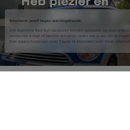
Heb plezier en
leer!
Bescherm jezelf tegen wervingsfraude.
Als Student Marketeer krijg je de kans om jouw sterke
Alle legitieme Red Bull vacatures worden geplaatst op jobs.redbull
punten te maximaliseren en belangrijke verkoop- en
verdachte e-mail of bericht ontvangt, raden we je aan dit te nege
marketingvaardigheden te ontwikkelen, terwijl je
met
waarschuwingen over fraude
te bezoeken voor meer informat
relaties opbouwt voor je toekomstige carrière bij
Red Bull.
Solliciteer Nu
Word Lid van Onze Community
STUDENT MARKETEER
Geïnteresseerd?
Als je klaar bent om de uitdaging aan te