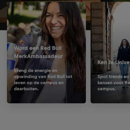
Word een Red Bull
MerkAmbassadeur
Ken Je Univer
Breng de energie en
opwinding van Red Bull tot
Spot trends en
leven op de campus en
kansen voor Re
daarbuiten.
campus.