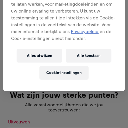
te laten werken, voor marketingdoeleinden en om
uw online ervaring te verbeteren. U kunt uw
toestemming te allen tijde intrekken via de Cookie-
Je combineert
relatiebeheer
,
sales
en
netwerk- skills
en
instellingen in de voettekst van de website. Voor
positioneert jezelf als geloofwaardige sparringpartner
meer informatie bekijkt u ons
Privacybeleid
en de
voor ondernemers. Resultaat telt, maar altijd met oog
Cookie-instellingen direct hieronder.
voor lange termijn partnerships en merkimpact.
Alles afwijzen
Alle toestaan
Cookie-instellingen
VERANTWOORDELIJKHEDEN
Wat zijn jouw sterke punten?
Alle verantwoordelijkheden die we jou
toevertrouwen:
Uitvouwen