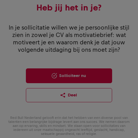
Heb jij het in je?
In je sollicitatie willen we je persoonlijke stijl
zien in zowel je CV als motivatiebrief: wat
motiveert je en waarom denk je dat jouw
volgende uitdaging bij ons moet zijn?
Solliciteer nu
Deel
Red Bull Nederland gelooft erin dat het hebben van een diverse pool van
talenten een belangrijke bijdrage levert aan ons succes. We nemen daarom
aan op ervaring, skills en mindset. We staan open voor sollicitaties van
iedereen uit onze maatschappij ongeacht leeftijd, geslacht, handicap,
seksuele geaardheid, ras of religie.