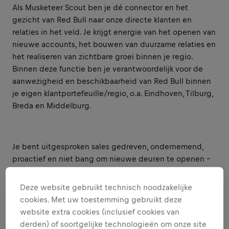
Als Musketeer Scout ben je dé connector en het
gezicht van Red Bull naar onze directe klanten en
relaties in het veld. Je krijgt energie van het openen van
nieuwe accounts, het bouwen van duurzame relaties en
het realiseren van zichtbare groei binnen je regio.
Binnen deze functie ben je verantwoordelijk voor de
aanwezigheid en beschikbaarheid van Red Bull binnen
je eigen klantportefeuille/regio, o.a. Eindhoven, Tilburg,
Breda en Middelburg.
Je bent uitgesproken sales gedreven, ondernemend,
proactief en niet bang om nieuwe deuren te openen –
letterlijk en figuurlijk. Met jouw commerciële instinct
spot je kansen voordat anderen ze zien en weet je deze
Deze website gebruikt technisch noodzakelijke
om te zetten in concrete acties en meetbare resultaten.
cookies. Met uw toestemming gebruikt deze
Je voelt je thuis in het veld, neemt eigenaarschap over
website extra cookies (inclusief cookies van
je regio en bent zichtbaar aanwezig waar het gebeurt.
derden) of soortgelijke technologieën om onze site