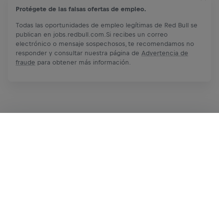
Protégete de las falsas ofertas de empleo.
Todas las oportunidades de empleo legítimas de Red Bull se
publican en jobs.redbull.com.Si recibes un correo
electrónico o mensaje sospechosos, te recomendamos no
responder y consultar nuestra página de
Advertencia de
fraude
para obtener más información.
Aplica ahora
Comparte