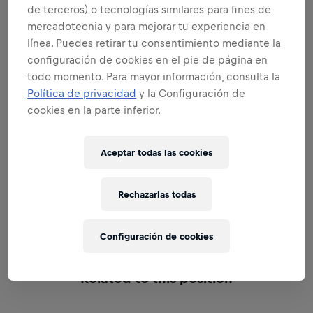
de terceros) o tecnologías similares para fines de
SE UN EMBAJADOR DE LA MARCA Y
mercadotecnia y para mejorar tu experiencia en
PRODUCTO
línea. Puedes retirar tu consentimiento mediante la
configuración de cookies en el pie de página en
todo momento. Para mayor información, consulta la
Política de privacidad
y la Configuración de
cookies en la parte inferior.
SE UN EXPERTO EN VENTAS
Aceptar todas las cookies
Rechazarlas todas
EXCELENCIA EN EJECUCION
Configuración de cookies
Related to this position