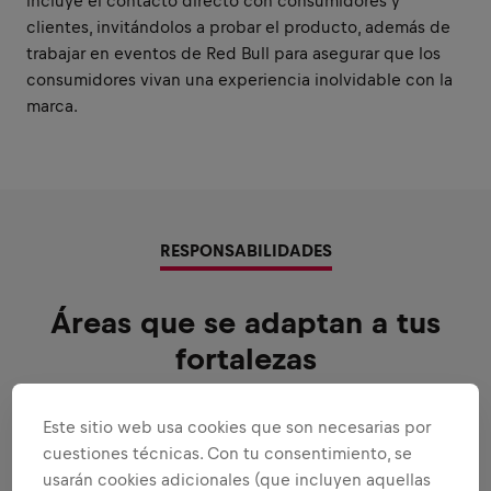
incluye el contacto directo con consumidores y
clientes, invitándolos a probar el producto, además de
trabajar en eventos de Red Bull para asegurar que los
consumidores vivan una experiencia inolvidable con la
marca.
RESPONSABILIDADES
Áreas que se adaptan a tus
fortalezas
Todas las responsabilidades que te
confiaremos:
Este sitio web usa cookies que son necesarias por
cuestiones técnicas. Con tu consentimiento, se
Ampliar todas
usarán cookies adicionales (que incluyen aquellas