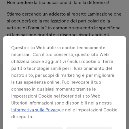
Non perdere la tua occasione di fare la differenza!
Stiamo cercando un addetto al reparto Laminazione che
si occuperà della realizzazione dei particolari della
vettura di Formula 1 in carbonio seguendo le specifiche
di laminazione riportate a disegno, rispettando gli
elevati standard di qualità richiesti.
Questo sito Web utilizza cookie tecnicamente
necessari. Con il tuo consenso, questo sito Web
utilizzerà cookie aggiuntivi (inclusi cookie di terze
parti) o tecnologie simili per il funzionamento del
nostro sito, per scopi di marketing e per migliorare
RESPONSABILITÀ
la tua esperienza online. Puoi revocare il tuo
consenso in qualsiasi momento tramite le
Impostazioni Cookie nel footer del sito Web.
Ambiti nei quali ti metterai in
Ulteriori informazioni sono disponibili nella nostra
gioco
Informativa sulla Privacy
e nelle Impostazioni Cookie
di seguito.
Tutte le resposnabilità che ti affideremo: