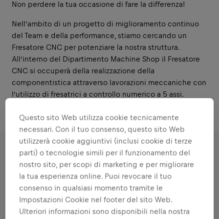
Non perdere la tua occasione di fare la differenza!
Nell’ambito di un progetto di miglioramento continuo
del Team e della performance, stiamo cercando un
Fresatore CNC per potenziare la nostra struttura.
All’interno del Dipartimento Machine Shop il Fresatore
CNC si occuperà della realizzazione della
componentistica attraverso lavorazioni meccaniche con
l’utilizzo di fresatrici a controllo numerico a 5 assi.
Questo sito Web utilizza cookie tecnicamente
necessari. Con il tuo consenso, questo sito Web
utilizzerà cookie aggiuntivi (inclusi cookie di terze
parti) o tecnologie simili per il funzionamento del
RESPONSABILITÀ
nostro sito, per scopi di marketing e per migliorare
la tua esperienza online. Puoi revocare il tuo
consenso in qualsiasi momento tramite le
Ambiti nei quali ti metterai in
Impostazioni Cookie nel footer del sito Web.
gioco
Ulteriori informazioni sono disponibili nella nostra