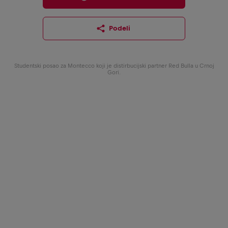
Podeli
Studentski posao za Montecco koji je distirbucijski partner Red Bulla u Crnoj
Gori.