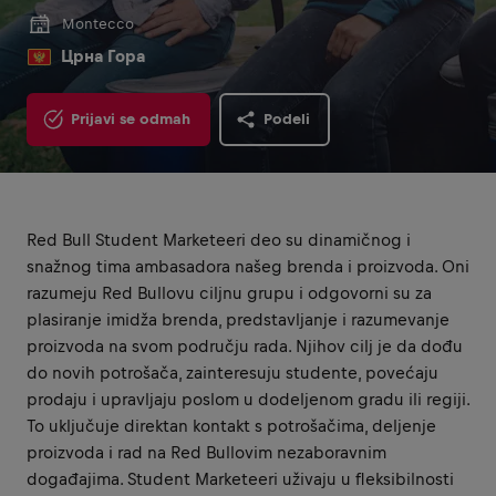
Montecco
Црна Гора
Prijavi se odmah
Podeli
Red Bull Student Marketeeri deo su dinamičnog i
snažnog tima ambasadora našeg brenda i proizvoda. Oni
razumeju Red Bullovu ciljnu grupu i odgovorni su za
plasiranje imidža brenda, predstavljanje i razumevanje
proizvoda na svom području rada. Njihov cilj je da dođu
do novih potrošača, zainteresuju studente, povećaju
prodaju i upravljaju poslom u dodeljenom gradu ili regiji.
To uključuje direktan kontakt s potrošačima, deljenje
proizvoda i rad na Red Bullovim nezaboravnim
događajima. Student Marketeeri uživaju u fleksibilnosti