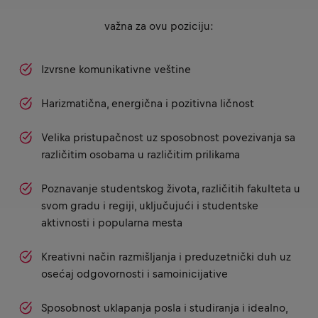
važna za ovu poziciju:
Izvrsne komunikativne veštine
Harizmatična, energična i pozitivna ličnost
Velika pristupačnost uz sposobnost povezivanja sa
različitim osobama u različitim prilikama
Poznavanje studentskog života, različitih fakulteta u
svom gradu i regiji, uključujući i studentske
aktivnosti i popularna mesta
Kreativni način razmišljanja i preduzetnički duh uz
osećaj odgovornosti i samoinicijative
Sposobnost uklapanja posla i studiranja i idealno,