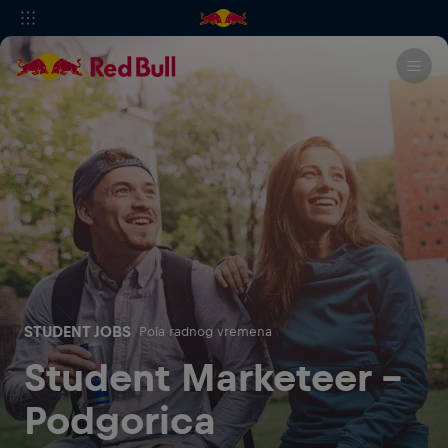
STUDENT JOBS
Pola radnog vremena
Student Marketeer -
Podgorica