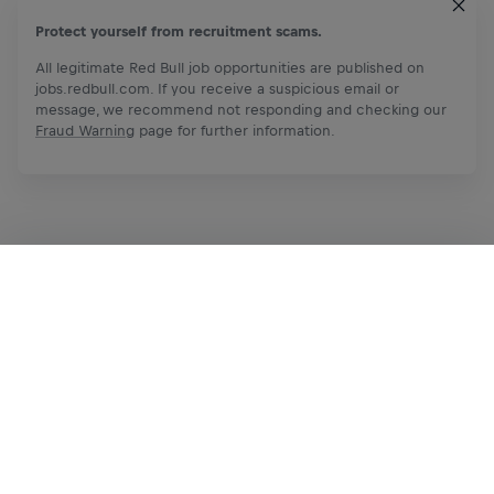
Protect yourself from recruitment scams.
All legitimate Red Bull job opportunities are published on
jobs.redbull.com. If you receive a suspicious email or
message, we recommend not responding and checking our
Fraud Warning
page for further information.
Prijavi se odmah
Podeli