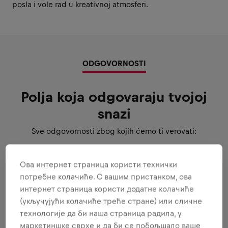
posla i vole rad u kreativnoj atmosferi.
ODGOVORNOSTI
Polja koja odgovaraju tvojoj
snazi
Sve odgovornosti zbog kojih ćemo ti verovati:
Ова интернет страница користи технички
BUDI AMBASADOR BRENDA I
потребне колачиће. С вашим пристанком, ова
PROIZVODA
интернет страница користи додатне колачиће
(укључујући колачиће треће стране) или сличне
технологије да би наша страница радила, у
IZVRSNOST U POSLU
маркетиншке сврхе и да би се побољшало ваше