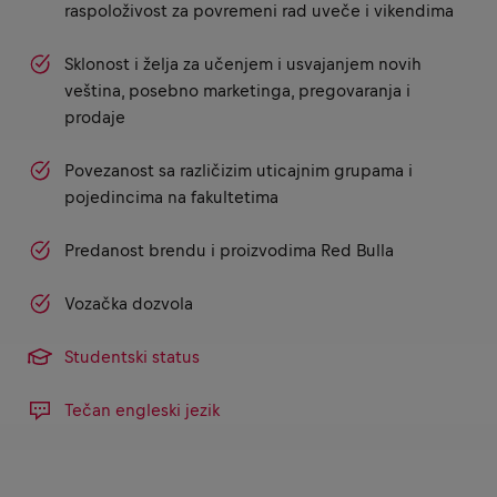
raspoloživost za povremeni rad uveče i vikendima
Sklonost i želja za učenjem i usvajanjem novih
veština, posebno marketinga, pregovaranja i
prodaje
Povezanost sa različizim uticajnim grupama i
pojedincima na fakultetima
Predanost brendu i proizvodima Red Bulla
Vozačka dozvola
Studentski status
Tečan engleski jezik