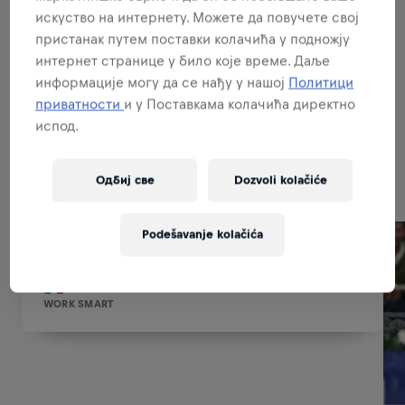
искуство на интернету. Можете да повучете свој
пристанак путем поставки колачића у подножју
BUDI PRODAJNI STRUČNJAK
интернет странице у било које време. Даље
информације могу да се нађу у нашој
Политици
приватности
и у Поставкама колачића директно
испод.
Related to this position
Одбиј све
Dozvoli kolačiće
Podešavanje kolačića
Red Bull Padel Dash Mexico 2025
6 September 2025
Mexico
WORK SMART