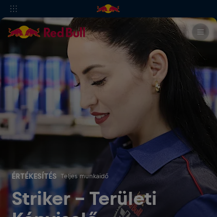
ÉRTÉKESÍTÉS
Teljes munkaidő
Striker - Területi