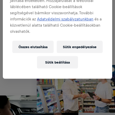
javítása érdekében. Hozzájárulását a weboldal
POS MENEDZSMENT:
láblécében található Cookie-beállítások
segítségével bármikor visszavonhatja. További
információk az
Adatvédelmi szabályzatunkban
és a
ADMINISZTRÁCIÓ & RIPORTOLÁS:
közvetlenül alatta található Cookie-beállításokban
olvashatók.
KAPCSOLATMENEDZSMENT:
Összes elutasítása
Sütik engedélyezése
Sütik beállítása