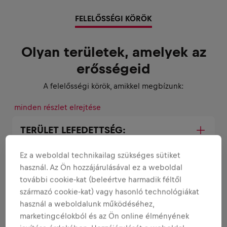
FELELŐSSÉGI KÖRÖK
Olyan területek, amelyek az
erősségeid
A felelősségi körök, amikkel megbízunk:
minden részlet elrejtése
TERÜLET LEFEDETTSÉG:
Ez a weboldal technikailag szükséges sütiket
PERFECT STORE FEJLESZTÉS:
használ. Az Ön hozzájárulásával ez a weboldal
további cookie-kat (beleértve harmadik féltől
származó cookie-kat) vagy hasonló technológiákat
KÉSZLETMENEDZSMENT:
használ a weboldalunk működéséhez,
marketingcélokból és az Ön online élményének