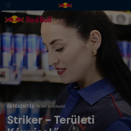
ÉRTÉKESÍTÉS
Teljes munkaidő
Striker - Területi