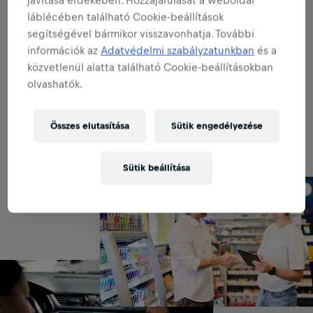
POS MENEDZSMENT:
láblécében található Cookie-beállítások
segítségével bármikor visszavonhatja. További
információk az
Adatvédelmi szabályzatunkban
és a
ADMINISZTRÁCIÓ & RIPORTOLÁS:
közvetlenül alatta található Cookie-beállításokban
olvashatók.
KAPCSOLATMENEDZSMENT:
Összes elutasítása
Sütik engedélyezése
Sütik beállítása