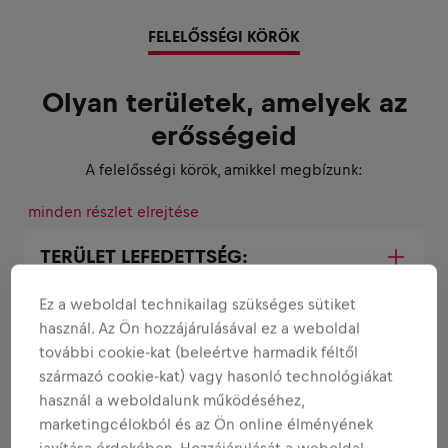
FELELŐSSÉGI KÖRÖK
Olyan területek, amelyek az
erősségeid
A felelősségi körök, amikkel megbízunk:
minden részlet elrejtése
TERÜLET LEFEDETTSÉG:
Ez a weboldal technikailag szükséges sütiket
PERFECT STORE FEJLESZTÉS:
használ. Az Ön hozzájárulásával ez a weboldal
további cookie-kat (beleértve harmadik féltől
származó cookie-kat) vagy hasonló technológiákat
KÉSZLETMENEDZSMENT:
használ a weboldalunk működéséhez,
marketingcélokból és az Ön online élményének
javítása érdekében. Hozzájárulását a weboldal