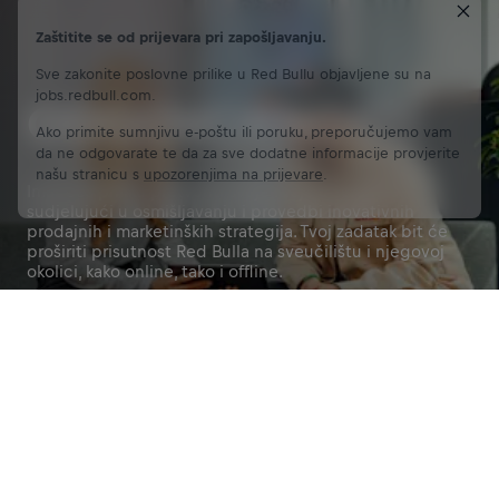
Zaštitite se od prijevara pri zapošljavanju.
Sve zakonite poslovne prilike u Red Bullu objavljene su na
jobs.redbull.com.
ODGOVORNOSTI
Ako primite sumnjivu e-poštu ili poruku, preporučujemo vam
da ne odgovarate te da za sve dodatne informacije provjerite
našu stranicu s
upozorenjima na prijevare
.
Imat ćeš priliku pretvoriti svoje ideje u stvarnost
sudjelujući u osmišljavanju i provedbi inovativnih
prodajnih i marketinških strategija. Tvoj zadatak bit će
proširiti prisutnost Red Bulla na sveučilištu i njegovoj
okolici, kako online, tako i offline.
Prijavi se
Pridruži nam se
Podijeli