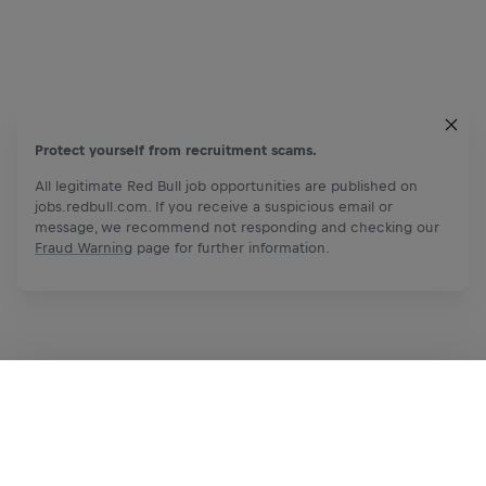
Protect yourself from recruitment scams.
All legitimate Red Bull job opportunities are published on
jobs.redbull.com. If you receive a suspicious email or
message, we recommend not responding and checking our
Fraud Warning
page for further information.
立即申請
分享