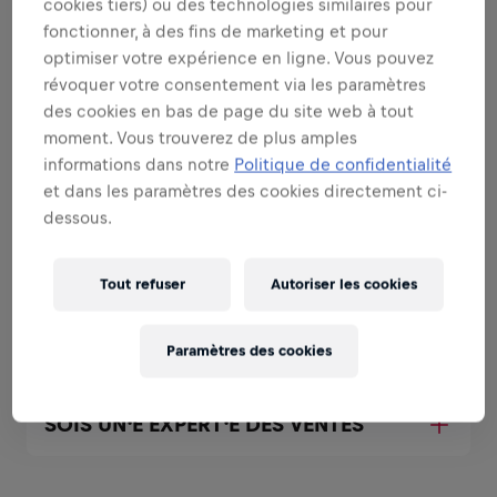
cookies tiers) ou des technologies similaires pour
fonctionner, à des fins de marketing et pour
SOIS UN⸱E AMBASSADEUR⸱RICE DE
optimiser votre expérience en ligne. Vous pouvez
MARQUE ET DE PRODUIT DANS TA
REGION
révoquer votre consentement via les paramètres
des cookies en bas de page du site web à tout
moment. Vous trouverez de plus amples
SOIS UN⸱E AMBASSADEUR⸱RICE DE
informations dans notre
Politique de confidentialité
MARQUE ET DE PRODUIT SUR TON
et dans les paramètres des cookies directement ci-
CAMPUS
dessous.
Tout refuser
Autoriser les cookies
SOIS UN⸱E AMBASSADEUR⸱RICE DE
MARQUE ET DE PRODUIT A TOUT
MOMENT
Paramètres des cookies
SOIS UN⸱E EXPERT⸱E DES VENTES