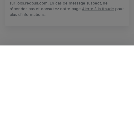
sur jobs.redbull.com. En cas de message suspect, ne
répondez pas et consultez notre page
Alerte à la fraude
pour
plus d'informations.
Postuler maintenant
Partager