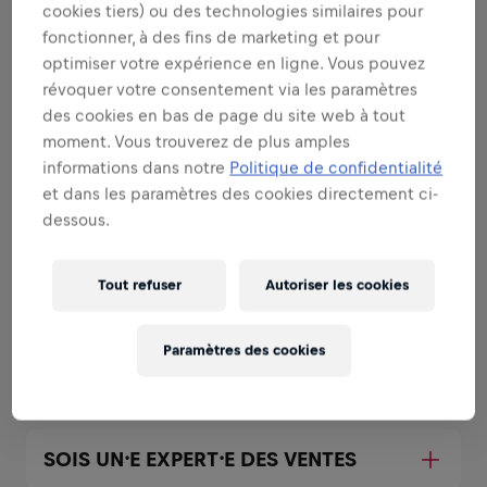
cookies tiers) ou des technologies similaires pour
Voir plus
fonctionner, à des fins de marketing et pour
optimiser votre expérience en ligne. Vous pouvez
SOIS UN⸱E AMBASSADEUR⸱RICE DE
révoquer votre consentement via les paramètres
MARQUE ET DE PRODUIT DANS TA
des cookies en bas de page du site web à tout
REGION
moment. Vous trouverez de plus amples
informations dans notre
Politique de confidentialité
et dans les paramètres des cookies directement ci-
SOIS UN⸱E AMBASSADEUR⸱RICE DE
dessous.
MARQUE ET DE PRODUIT SUR TON
CAMPUS
Tout refuser
Autoriser les cookies
SOIS UN⸱E AMBASSADEUR⸱RICE DE
Paramètres des cookies
MARQUE ET DE PRODUIT A TOUT
MOMENT
SOIS UN⸱E EXPERT⸱E DES VENTES