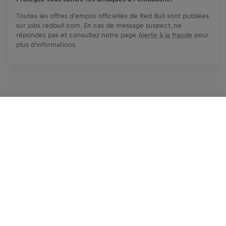
Toutes les offres d'emploi officielles de Red Bull sont publiées
sur jobs.redbull.com. En cas de message suspect, ne
répondez pas et consultez notre page
Alerte à la fraude
pour
plus d'informations.
Postuler maintenant
Partager