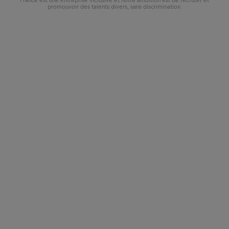
France est une entreprise inclusive et notre ambition est de recruter et
promouvoir des talents divers, sans discrimination.