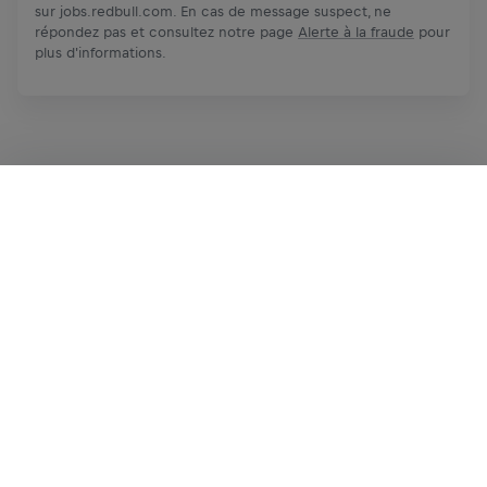
sur jobs.redbull.com. En cas de message suspect, ne
répondez pas et consultez notre page
Alerte à la fraude
pour
plus d'informations.
Postuler maintenant
Partager