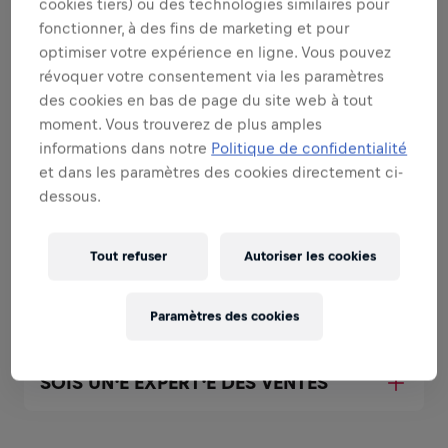
cookies tiers) ou des technologies similaires pour
fonctionner, à des fins de marketing et pour
SOIS UN⸱E AMBASSADEUR⸱RICE DE
optimiser votre expérience en ligne. Vous pouvez
MARQUE ET DE PRODUIT DANS TA
REGION
révoquer votre consentement via les paramètres
des cookies en bas de page du site web à tout
moment. Vous trouverez de plus amples
SOIS UN⸱E AMBASSADEUR⸱RICE DE
informations dans notre
Politique de confidentialité
MARQUE ET DE PRODUIT SUR TON
et dans les paramètres des cookies directement ci-
CAMPUS
dessous.
Tout refuser
Autoriser les cookies
SOIS UN⸱E AMBASSADEUR⸱RICE DE
MARQUE ET DE PRODUIT A TOUT
MOMENT
Paramètres des cookies
SOIS UN⸱E EXPERT⸱E DES VENTES