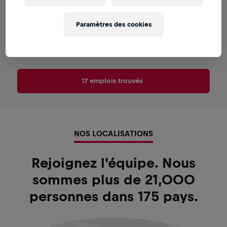
Category Manager - CDD 11 MOIS
(H/F)
Paramètres des cookies
Paris, Île-de-France, France
FR
17 emplois trouvés
NOS LOCALISATIONS
Rejoignez l'équipe. Nous
sommes plus de 21,000
personnes dans 175 pays.