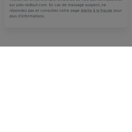
sur jobs.redbull.com. En cas de message suspect, ne
répondez pas et consultez notre page
Alerte à la fraude
pour
plus d'informations.