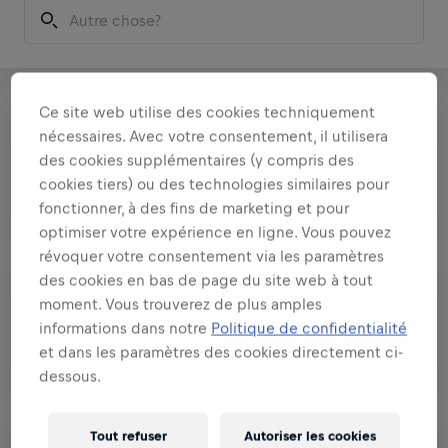
Saisir le pays, la région ou la ville
Human Resources
Jobs étudiants
Early Career Programs
Ce site web utilise des cookies techniquement
HUMAN RESOURCES
Temps plein
nécessaires. Avec votre consentement, il utilisera
HRBP - Learning & Development
des cookies supplémentaires (y compris des
Specialist (H/F)
cookies tiers) ou des technologies similaires pour
fonctionner, à des fins de marketing et pour
Paris, Île-de-France, France
FR
optimiser votre expérience en ligne. Vous pouvez
révoquer votre consentement via les paramètres
des cookies en bas de page du site web à tout
MARKETING
Temps plein
moment. Vous trouverez de plus amples
Field Marketing Manager - Région
informations dans notre
Politique de confidentialité
Ouest (H/F)
et dans les paramètres des cookies directement ci-
Rennes, Brittany, France
FR
dessous.
Tout refuser
Autoriser les cookies
SALES
Temps plein