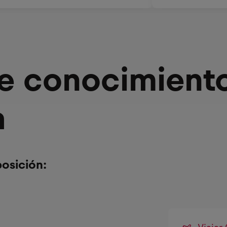
de conocimient
a
osición: