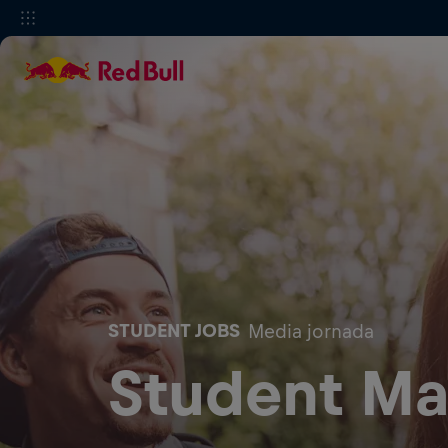
STUDENT JOBS
Media jornada
Student M