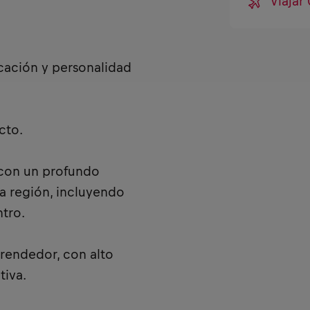
Viajar
cación y personalidad
ucto.
, con un profundo
a región, incluyendo
ntro.
prendedor, con alto
tiva.