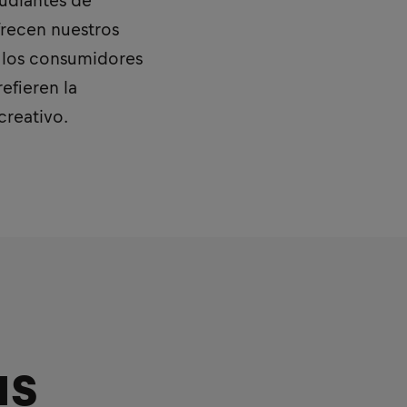
tudiantes de
frecen nuestros
a los consumidores
efieren la
creativo.
us