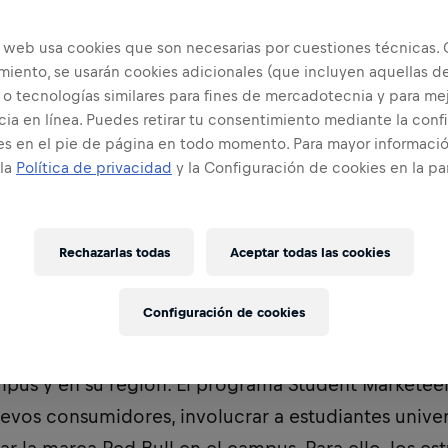
o web usa cookies que son necesarias por cuestiones técnicas. 
miento, se usarán cookies adicionales (que incluyen aquellas d
 o tecnologías similares para fines de mercadotecnia y para mej
ia en línea. Puedes retirar tu consentimiento mediante la conf
es en el pie de página en todo momento. Para mayor informació
 la
Política de privacidad
y la Configuración de cookies en la pa
Rechazarlas todas
Aceptar todas las cookies
stros Red Bull Student Marketers son parte del eq
Configuración de cookies
tos más dinámico e independiente del mundo. Ent
ll y su trabajo es promover la imagen de marca y l
pus y en su región. El programa Student Marketee
uevos consumidores, involucrar a estudiantes univers