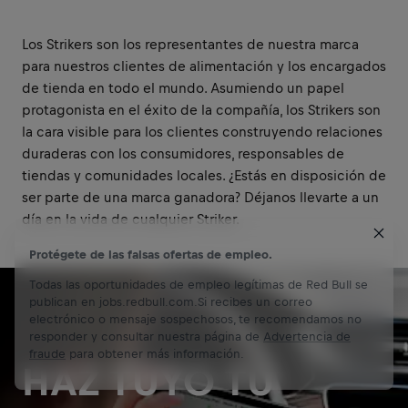
Los Strikers son los representantes de nuestra marca
para nuestros clientes de alimentación y los encargados
de tienda en todo el mundo. Asumiendo un papel
protagonista en el éxito de la compañía, los Strikers son
la cara visible para los clientes construyendo relaciones
duraderas con los consumidores, responsables de
tiendas y comunidades locales. ¿Estás en disposición de
ser parte de una marca ganadora? Déjanos llevarte a un
día en la vida de cualquier Striker.
Protégete de las falsas ofertas de empleo.
Todas las oportunidades de empleo legítimas de Red Bull se
publican en jobs.redbull.com.Si recibes un correo
electrónico o mensaje sospechosos, te recomendamos no
responder y consultar nuestra página de
Advertencia de
fraude
para obtener más información.
HAZ TUYO TU