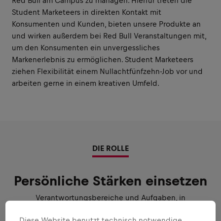
Red Bull am Campus zu managen. Hierfür treten die
Student Marketeers in direkten Kontakt mit
Konsumenten und Kunden, bieten unsere Produkte an
und wirken außerdem bei Red Bull Veranstaltungen mit,
um den Konsumenten ein unvergessliches
Markenerlebnis zu ermöglichen. Student Marketeers
ziehen Flexibilität einem Nullachtfünfzehn-Job vor und
arbeiten gerne in einem kreativen Umfeld.
DIE ROLLE
Persönliche Stärken einsetzen
Verantwortungsbereiche und Aufgaben, in
denen etwas bewegt werden kann:
Diese Website benutzt technisch notwendige