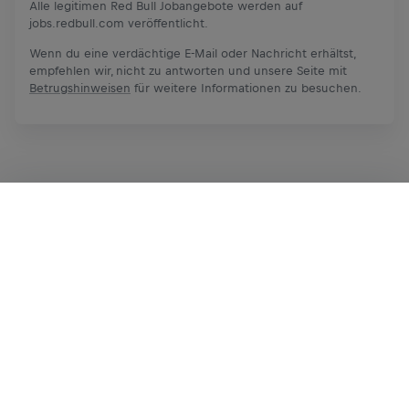
Alle legitimen Red Bull Jobangebote werden auf
jobs.redbull.com veröffentlicht.
Wenn du eine verdächtige E-Mail oder Nachricht erhältst,
empfehlen wir, nicht zu antworten und unsere Seite mit
Betrugshinweisen
für weitere Informationen zu besuchen.
Bewerben
Teilen