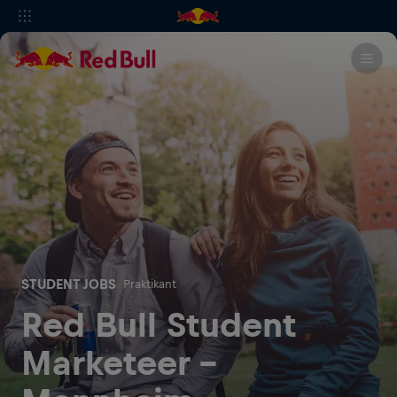
STUDENT JOBS
Praktikant
Red Bull Student
Marketeer -