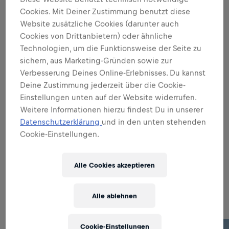
Alle Infos anzeigen
Cookies. Mit Deiner Zustimmung benutzt diese
Website zusätzliche Cookies (darunter auch
DEINE ROLLE ALS
Cookies von Drittanbietern) oder ähnliche
MARKENBOTSCHAFTER/IN
Technologien, um die Funktionsweise der Seite zu
sichern, aus Marketing-Gründen sowie zur
Verbesserung Deines Online-Erlebnisses. Du kannst
DIE PERFEKTE UMSETZUNG
Deine Zustimmung jederzeit über die Cookie-
Einstellungen unten auf der Website widerrufen.
Weitere Informationen hierzu findest Du in unserer
DEINE ROLLE ALS
Datenschutzerklärung
und in den unten stehenden
VERTRIEBSEXPERT/IN
Cookie-Einstellungen.
Alle Cookies akzeptieren
Related to this position
Alle ablehnen
Cookie-Einstellungen