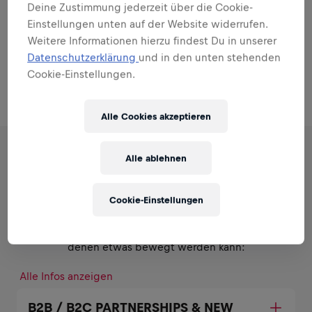
Deine Zustimmung jederzeit über die Cookie-
First“.
Einstellungen unten auf der Website widerrufen.
Unterstütze uns für die Dauer von 6 Monaten und sei
Weitere Informationen hierzu findest Du in unserer
Teil von einem der spannendsten Projekte im
Datenschutzerklärung
und in den unten stehenden
Sportmarketing.
Cookie-Einstellungen.
Alle Cookies akzeptieren
Alle ablehnen
DIE ROLLE
Cookie-Einstellungen
Persönliche Stärken einsetzen
Verantwortungsbereiche und Aufgaben, in
denen etwas bewegt werden kann:
Alle Infos anzeigen
B2B / B2C PARTNERSHIPS & NEW