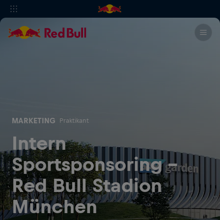
MARKETING
Praktikant
Intern
Sportsponsoring -
Red Bull Stadion
München