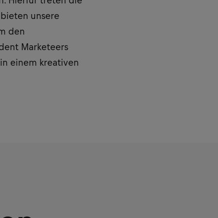
 Hierfür treten die
 bieten unsere
um den
dent Marketeers
 in einem kreativen