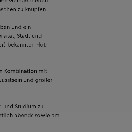
chen Gelegenheiten
nschen zu knüpfen
eben und ein
sität, Stadt und
ger) bekannten Hot-
in Kombination mit
sstsein und großer
ng und Studium zu
ntlich abends sowie am