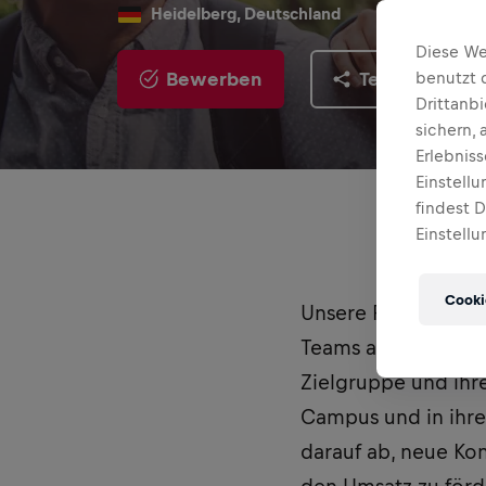
Heidelberg, Deutschland
Diese We
Bewerben
Teilen
benutzt 
Drittanb
sichern,
Erlebnis
Einstell
findest 
Einstellu
Cooki
Unsere Red Bull St
Teams an Marken- u
Zielgruppe und ihr
Campus und in ihre
darauf ab, neue Ko