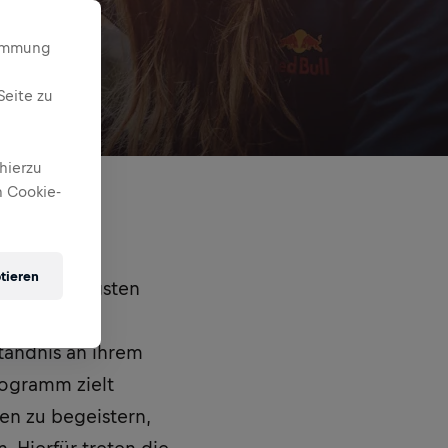
timmung
Seite zu
hierzu
 Cookie-
tieren
elbstständigsten
 Red Bull
tändnis an ihrem
rogramm zielt
en zu begeistern,