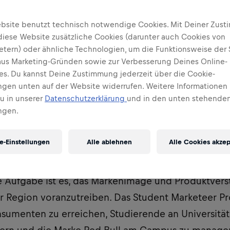
bsite benutzt technisch notwendige Cookies. Mit Deiner Zus
diese Website zusätzliche Cookies (darunter auch Cookies von
ietern) oder ähnliche Technologien, um die Funktionsweise der 
 aus Marketing-Gründen sowie zur Verbesserung Deines Online-
ses. Du kannst Deine Zustimmung jederzeit über die Cookie-
ungen unten auf der Website widerrufen. Weitere Informationen 
Du in unserer
Datenschutzerklärung
und in den unten stehenden
ngen.
e-Einstellungen
Alle ablehnen
Alle Cookies akzep
udent Marketeers sind Teil des dynamischsten und s
nd Produktbotschaftern der Welt. Sie verstehen die
e Aufgabe ist es, das Markenimage und Produktvers
r Region voranzutreiben. Das Student Marketeer P
nsumenten zu erreichen, Studierende an Universität