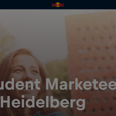
udent Marketee
 Heidelberg