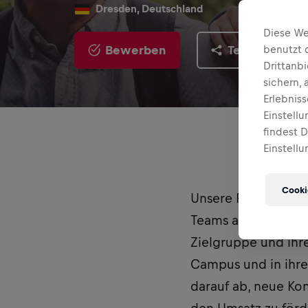
Dresden, Deutschland
Diese We
Bewerben
Teilen
benutzt 
Drittanb
sichern,
Erlebnis
Einstell
findest 
Einstellu
Cooki
Unsere Red Bull St
Teams an Marken- u
Zielgruppe und ihr
Campus und in ihre
darauf ab, neue Ko