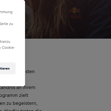
timmung
Seite zu
hierzu
 Cookie-
tieren
elbstständigsten
 Red Bull
tändnis an ihrem
rogramm zielt
en zu begeistern,