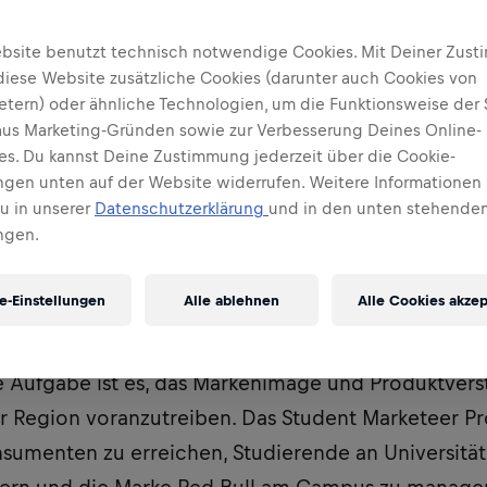
bsite benutzt technisch notwendige Cookies. Mit Deiner Zus
diese Website zusätzliche Cookies (darunter auch Cookies von
ietern) oder ähnliche Technologien, um die Funktionsweise der 
 aus Marketing-Gründen sowie zur Verbesserung Deines Online-
ses. Du kannst Deine Zustimmung jederzeit über die Cookie-
ungen unten auf der Website widerrufen. Weitere Informationen 
Du in unserer
Datenschutzerklärung
und in den unten stehenden
ngen.
e-Einstellungen
Alle ablehnen
Alle Cookies akzep
udent Marketeers sind Teil des dynamischsten und s
nd Produktbotschaftern der Welt. Sie verstehen die
e Aufgabe ist es, das Markenimage und Produktvers
r Region voranzutreiben. Das Student Marketeer P
nsumenten zu erreichen, Studierende an Universität