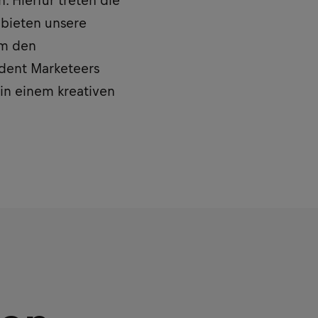
 Hierfür treten die
 bieten unsere
um den
dent Marketeers
 in einem kreativen