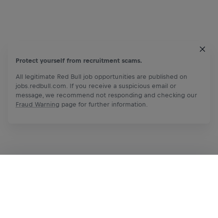
Protect yourself from recruitment scams.
All legitimate Red Bull job opportunities are published on
jobs.redbull.com. If you receive a suspicious email or
message, we recommend not responding and checking our
Fraud Warning
page for further information.
Aplica ahora
Comparte