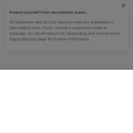
Protect yourself from recruitment scams.
All legitimate Red Bull job opportunities are published on
jobs.redbull.com. If you receive a suspicious email or
message, we recommend not responding and checking our
Fraud Warning
page for further information.
Aplica ahora
Comparte