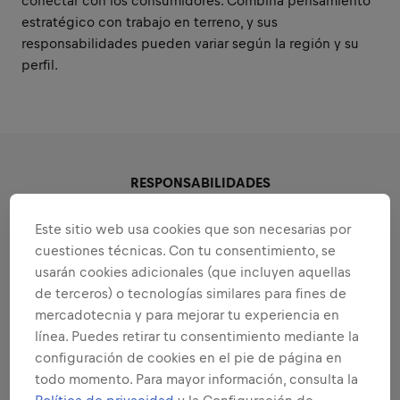
conectar con los consumidores. Combina pensamiento
estratégico con trabajo en terreno, y sus
responsabilidades pueden variar según la región y su
perfil.
RESPONSABILIDADES
Este sitio web usa cookies que son necesarias por
Áreas que se adaptan a tus
cuestiones técnicas. Con tu consentimiento, se
fortalezas
usarán cookies adicionales (que incluyen aquellas
de terceros) o tecnologías similares para fines de
Todas las responsabilidades que te
mercadotecnia y para mejorar tu experiencia en
confiaremos:
línea. Puedes retirar tu consentimiento mediante la
Ampliar todas
configuración de cookies en el pie de página en
todo momento. Para mayor información, consulta la
STRATEGIC DIRECTION & BRAND