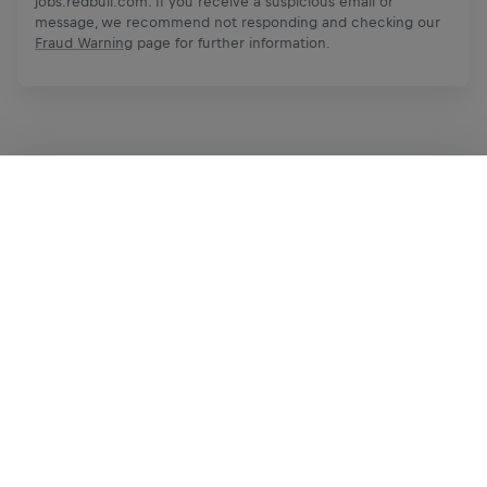
jobs.redbull.com. If you receive a suspicious email or
message, we recommend not responding and checking our
Fraud Warning
page for further information.
Aplica ahora
Comparte