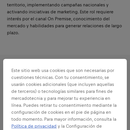
territorio, implementando campañas nacionales y
activando iniciativas de marketing. Este rol requiere
interés por el canal On Premise, conocimiento del
mercado y habilidades para generar relaciones de largo
plazo.
Este sitio web usa cookies que son necesarias por
RESPONSABILIDADES
cuestiones técnicas. Con tu consentimiento, se
usarán cookies adicionales (que incluyen aquellas
Áreas que se adaptan a tus
de terceros) o tecnologías similares para fines de
fortalezas
mercadotecnia y para mejorar tu experiencia en
línea. Puedes retirar tu consentimiento mediante la
Todas las responsabilidades que te
configuración de cookies en el pie de página en
confiaremos:
todo momento. Para mayor información, consulta la
Política de privacidad
y la Configuración de
Ampliar todas