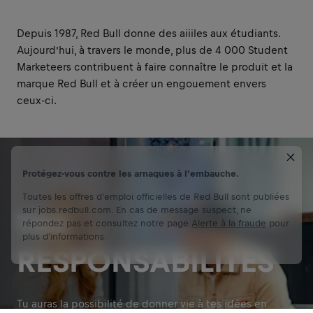
Depuis 1987, Red Bull donne des aiiiles aux étudiants.
Aujourd’hui, à travers le monde, plus de 4 000 Student
Marketeers contribuent à faire connaître le produit et la
marque Red Bull et à créer un engouement envers
ceux-ci.
Protégez-vous contre les arnaques à l'embauche.
Toutes les offres d'emploi officielles de Red Bull sont publiées
sur jobs.redbull.com. En cas de message suspect, ne
TES
répondez pas et consultez notre page
Alerte à la fraude
pour
plus d'informations.
RESPONSABILITÉS
Tu auras la possibilité de donner vie à tes idées en