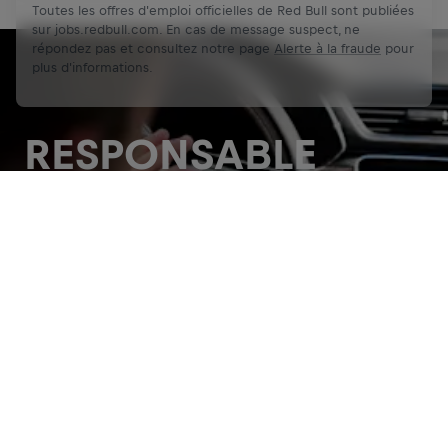
Toutes les offres d'emploi officielles de Red Bull sont publiées
sur jobs.redbull.com. En cas de message suspect, ne
répondez pas et consultez notre page
Alerte à la fraude
pour
plus d'informations.
RESPONSABLE
DE VOTRE
Lancez-vous
Partager
SECTEUR
Deviens un entrepreneur en gérant ton propre secteur
et portefeuille de produits en magasin. Utilise tes forces
et talents avec passion pour te développer tout en
développant le business sur ton secteur. Intègre une
équipe de Strikers très motivés en perpectuelle
recherche de succès dans leurs secteurs.