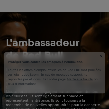
L'ambassadeur
de Red Bull
Protégez-vous contre les arnaques à l'embauche.
La salle est pleine à craquer, la soirée bat son plein.
Toutes les offres d'emploi officielles de Red Bull sont publiées
Partout où on regarde on voit des cannettes dans les
sur jobs.redbull.com. En cas de message suspect, ne
mains des consommateurs, et cela grâce à toi. L’impact
répondez pas et consultez notre page
Alerte à la fraude
pour
de Red Bull et du travail sans relâche des
plus d'informations.
Mousquetaires Red Bull est tangible partout. Les
Mousquetaires ne s’engagent pas seulement derrière
les coulisses; ils sont également sur place et
représentent l’entreprise. Ils sont toujours à la
recherche de nouvelles opportunités pour la cannette.