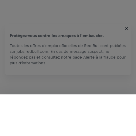
Protégez-vous contre les arnaques à l'embauche.
Toutes les offres d'emploi officielles de Red Bull sont publiées
sur jobs.redbull.com. En cas de message suspect, ne
répondez pas et consultez notre page
Alerte à la fraude
pour
plus d'informations.
Postuler maintenant
Partager