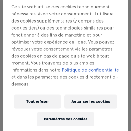
Les responsabilités que nous vous confierons :
Ce site web utilise des cookies techniquement
nécessaires. Avec votre consentement, il utilisera
Voir plus
des cookies supplémentaires (y compris des
PROMOUVOIR LA MARQUE ET LE
cookies tiers) ou des technologies similaires pour
PRODUIT
fonctionner, à des fins de marketing et pour
optimiser votre expérience en ligne. Vous pouvez
révoquer votre consentement via les paramètres
ÊTRE SPÉCIALISTE DES VENTES
des cookies en bas de page du site web à tout
moment. Vous trouverez de plus amples
informations dans notre
Politique de confidentialité
PRÉCONISER L’EXCELLENCE DANS
et dans les paramètres des cookies directement ci-
L’EXÉCUTION
dessous.
Tout refuser
Autoriser les cookies
Vous cherchez autre chose?
Paramètres des cookies