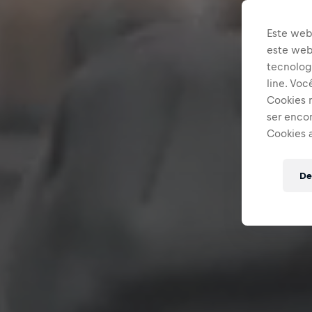
Este web
este webs
tecnologi
line. Vo
Cookies 
ser enco
Cookies 
De