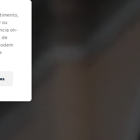
timento,
) ou
ncia on-
s de
 podem
e
ies