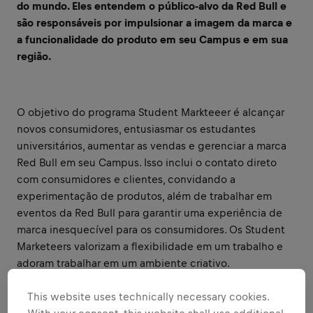
do mundo. Eles entendem o público-alvo da Red Bull e
são responsáveis por impulsionar a imagem da marca e
a funcionalidade do produto em seu Campus e em sua
região.
O objetivo do programa Student Markteeer é alcançar
novos consumidores, entusiasmar os estudantes
universitários, aumentar as vendas e gerenciar a marca
Red Bull em seu Campus. Isso inclui o contato direto
com consumidores e clientes, convidando a
experimentação de produtos, além de trabalhar em
eventos da Red Bull para garantir uma experiência de
marca inesquecível para os consumidores. Os Student
Marketeers valorizam a flexibilidade em um trabalho e
adoram trabalhar em um ambiente criativo.
This website uses technically necessary cookies.