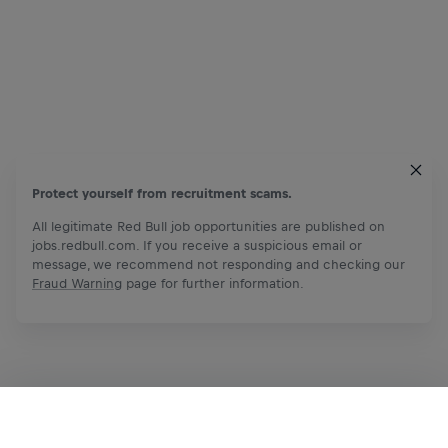
Protect yourself from recruitment scams.
All legitimate Red Bull job opportunities are published on
jobs.redbull.com. If you receive a suspicious email or
message, we recommend not responding and checking our
Fraud Warning
page for further information.
Apply Now
Share