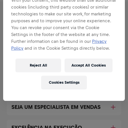
With your consent, this website shall use additional
cookies (including third party cookies) or similar
technologies to make our site work, for marketing
RESPONSIBILITIES
purposes and to improve your online experience.
You can revoke your consent via the Cookie
Settings in the footer of the website at any time.
Areas that play to your
Further information can be found in our
Privacy
strengths
Policy
and in the Cookie Settings directly below.
All the responsibilities we'll trust you with:
Reject All
Accept All Cookies
Expand all
SEJA UM EMBAIXADOR DA MARCA E
Cookies Settings
PRODUTO
SEJA UM ESPECIALISTA EM VENDAS
EXCELÊNCIA NA EXECUÇÃO