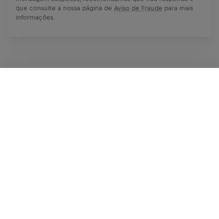
que consulte a nossa página de
Aviso de Fraude
para mais
informações.
Inscreva-se agora
Compartilhar