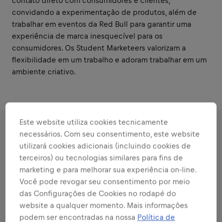
contato direto com consumidores e clientes,
convidando a experimentação de produtos, além de
trabalhar em eventos da Red Bull para garantir uma
experiência de marca inesquecível para os
consumidores. Os Student Marketeers valorizam a
flexibilidade em um trabalho e adoram trabalhar em um
ambiente criativo.
Este website utiliza cookies tecnicamente
necessários. Com seu consentimento, este website
RESPONSABILIDADES
utilizará cookies adicionais (incluindo cookies de
terceiros) ou tecnologias similares para fins de
Áreas que combinam com
marketing e para melhorar sua experiência on-line.
Você pode revogar seu consentimento por meio
seus pontos fortes
das Configurações de Cookies no rodapé do
Todas as responsabilidades que você assumirá:
website a qualquer momento. Mais informações
podem ser encontradas na nossa
Política de