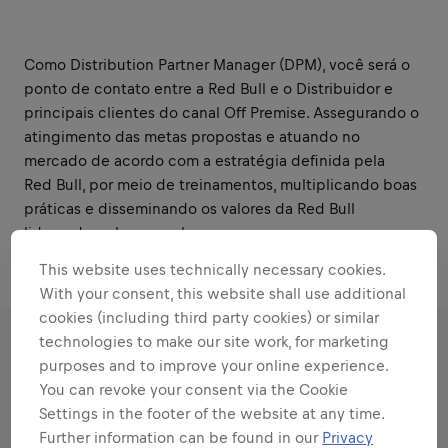
Como Distribution Partner Manager (DPM), você será o
ponto de contato entre a Red Bull e o Distribuidor e
principais clientes do canal Off Premise. Assegurando o
atingimento das metas propostas e atuando no
mercado de acordo com a estratégia definida pela
Red Bull, por meio de treinamentos, multiplicando boas
práticas e disseminando os valores da Red Bull
liderando pelo exemplo.
This website uses technically necessary cookies.
With your consent, this website shall use additional
cookies (including third party cookies) or similar
technologies to make our site work, for marketing
RESPONSIBILITIES
purposes and to improve your online experience.
You can revoke your consent via the Cookie
Settings in the footer of the website at any time.
Areas that play to your
Further information can be found in our
Privacy