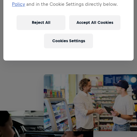
strengths
Policy
and in the Cookie Settings directly below.
All the responsibilities we'll trust you with:
Reject All
Accept All Cookies
Expand all
PRINCIPAIS ATIVIDADES &
Cookies Settings
RESPONSABILIDADES: