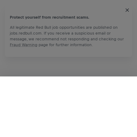
Protect yourself from recruitment scams.
All legitimate Red Bull job opportunities are published on
jobs.redbull.com. If you receive a suspicious email or
message, we recommend not responding and checking our
Fraud Warning
page for further information.
Apply Now
Share