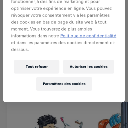
fonctionner, à des fins de marketing et pour
SOYEZ UN AMBASSADEUR DE
MARQUE ET DE PRODUIT
optimiser votre expérience en ligne. Vous pouvez
révoquer votre consentement via les paramètres
des cookies en bas de page du site web à tout
PARFAITE EXECUTION
moment. Vous trouverez de plus amples
informations dans notre
Politique de confidentialité
et dans les paramètres des cookies directement ci-
SOYEZ UN EXPERT DES VENTES
dessous.
Tout refuser
Autoriser les cookies
Vous cherchez autre chose?
Paramètres des cookies