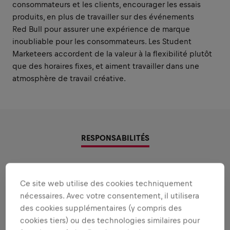
consommateurs et les clients, encourager les essais
produits, en plus de travailler sur des événements
Red Bull pour assurer une expérience de marque
inoubliable pour les consommateurs. Les Student
Marketeers accordent de la valeur à la flexibilité plutôt
que des horaires fixes, et aiment travailler dans une
atmosphère de travail créative.
RESPONSABILITÉS
Zones où utiliser vos forces
Ce site web utilise des cookies techniquement
Les reponsabilités que nous vous confierons:
nécessaires. Avec votre consentement, il utilisera
des cookies supplémentaires (y compris des
Tout afficher
cookies tiers) ou des technologies similaires pour