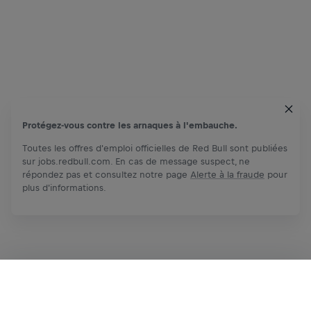
Protégez-vous contre les arnaques à l'embauche.
Toutes les offres d'emploi officielles de Red Bull sont publiées
sur jobs.redbull.com. En cas de message suspect, ne
répondez pas et consultez notre page
Alerte à la fraude
pour
plus d'informations.
Postuler maintenant
Partager