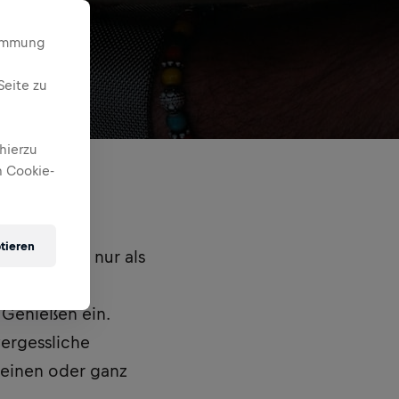
timmung
Seite zu
hierzu
 Cookie-
tieren
 lädt nicht nur als
 den
Genießen ein.
vergessliche
leinen oder ganz