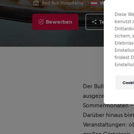
Red Bull Hospitality
Wals, Österreic
Diese We
Bewerben
Teilen
benutzt 
Drittanb
sichern,
Erlebnis
Einstell
findest 
Einstellu
Cooki
Der Bulls‘ Corner m
ausgezeichnetes Re
Sommermonaten – m
Darüber hinaus biet
Veranstaltungen: o