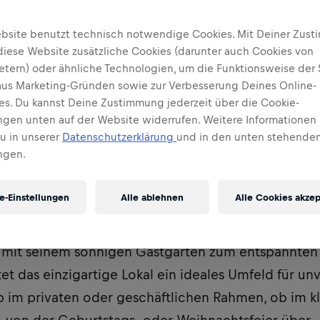
h
bsite benutzt technisch notwendige Cookies. Mit Deiner Zus
diese Website zusätzliche Cookies (darunter auch Cookies von
ietern) oder ähnliche Technologien, um die Funktionsweise der 
 aus Marketing-Gründen sowie zur Verbesserung Deines Online-
ses. Du kannst Deine Zustimmung jederzeit über die Cookie-
ungen unten auf der Website widerrufen. Weitere Informationen 
Du in unserer
Datenschutzerklärung
und in den unten stehenden
ngen.
e-Einstellungen
Alle ablehnen
Alle Cookies akzep
it dem Eingang auf der Westseite der Red Bull Arena
staurant, sondern auch als coole Sportbar und – in
it seinem sonnigen Gastgarten zum entspannten 
et das einzigartige Lokal ein ideales Umfeld für un
b im privaten oder geschäftlichen Rahmen, ob im k