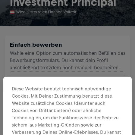
Investment Principal
Wien, Österreich
Finance
Vollzeit
Einfach bewerben
Wähle eine Option zum automatischen Befüllen des
Bewerbungsformulars. Du kannst dein Profil
anschließend trotzdem noch manuell bearbeiten.
Ziehe deine Dateien hier her oder
Wähle eine
Diese Website benutzt technisch notwendige
Datei aus
Cookies. Mit Deiner Zustimmung benutzt diese
Dateien müssen kleiner als 1MB sein
Website zusätzliche Cookies (darunter auch
Zulässige Dateiformate sind: PDF, DOCX, RTF.
Email Adresse ist erforderlich
Cookies von Drittanbietern) oder ähnliche
Technologien, um die Funktionsweise der Seite zu
sichern, aus Marketing-Gründen sowie zur
Verbesserung Deines Online-Erlebnisses. Du kannst