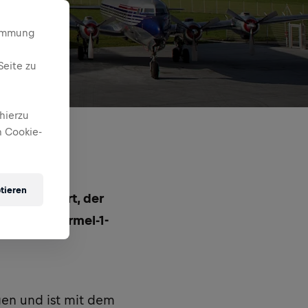
timmung
Seite zu
hierzu
 Cookie-
tieren
igartiger Ort, der
ls sowie Formel-1-
gen und ist mit dem