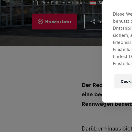
Red Bull Hospitality
Salzburg, Öster
Diese We
Bewerben
Teilen
benutzt 
Drittanb
sichern,
Erlebnis
Einstell
findest 
Einstellu
Cooki
Der Red Bull Hangar
eine beeindruckend
Rennwagen beherb
Darüber hinaus bie