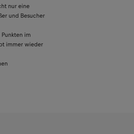
cht nur eine
eßer und Besucher
9 Punkten im
ept immer wieder
hen