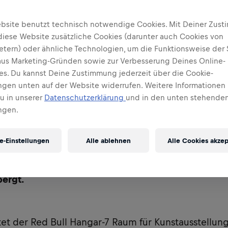
reich
bsite benutzt technisch notwendige Cookies. Mit Deiner Zus
diese Website zusätzliche Cookies (darunter auch Cookies von
ietern) oder ähnliche Technologien, um die Funktionsweise der 
 aus Marketing-Gründen sowie zur Verbesserung Deines Online-
ses. Du kannst Deine Zustimmung jederzeit über die Cookie-
ungen unten auf der Website widerrufen. Weitere Informationen 
Du in unserer
Datenschutzerklärung
und in den unten stehenden
ngen.
e-Einstellungen
Alle ablehnen
Alle Cookies akzep
-7 am Salzburg Airport ist ein architektonisch einz
e Sammlung historischer Flugzeuge der Flying Bul
ergt.
tet der Red Bull Hangar-7 Raum für Kunstausstellun