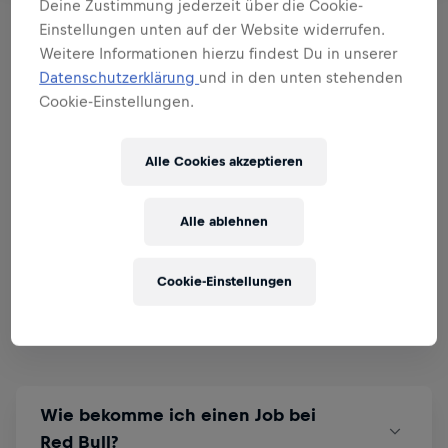
Deine Zustimmung jederzeit über die Cookie-
Kein Job gefunden
Einstellungen unten auf der Website widerrufen.
Weitere Informationen hierzu findest Du in unserer
Datenschutzerklärung
und in den unten stehenden
Cookie-Einstellungen.
Gibt es noch offene
Alle Cookies akzeptieren
Fragen? Wir haben die
passenden Antworten dazu.
Alle ablehnen
Cookie-Einstellungen
Jobs FAQ
Wie bekomme ich einen Job bei
Red Bull?