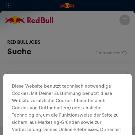
RED BULL JOBS
Suche
Zurücksetzen
Legal
Diese Website benutzt technisch notwendige
Legal
Cookies. Mit Deiner Zustimmung benutzt diese
Schweiz, Europa
Website zusätzliche Cookies (darunter auch
Student Jobs
Cookies von Drittanbietern) oder ähnliche
Suche nach Land, Region, Stadt...
Technologien, um die Funktionsweise der Seite zu
Early Career Programs
sichern, aus Marketing-Gründen sowie zur
Verbesserung Deines Online-Erlebnisses. Du kannst