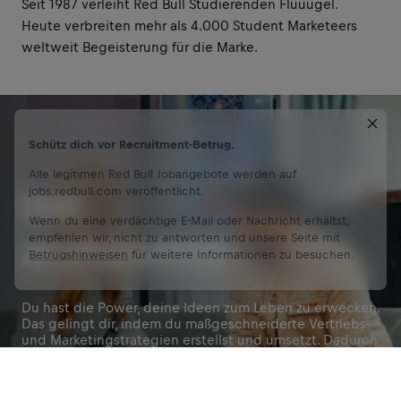
Seit 1987 verleiht Red Bull Studierenden Flüüügel.
Heute verbreiten mehr als 4.000 Student Marketeers
weltweit Begeisterung für die Marke.
Schütz dich vor Recruitment-Betrug.
Alle legitimen Red Bull Jobangebote werden auf
jobs.redbull.com veröffentlicht.
DIE
Wenn du eine verdächtige E-Mail oder Nachricht erhältst,
empfehlen wir, nicht zu antworten und unsere Seite mit
AUFGABEN
Betrugshinweisen
für weitere Informationen zu besuchen.
Du hast die Power, deine Ideen zum Leben zu erwecken.
Das gelingt dir, indem du maßgeschneiderte Vertriebs-
und Marketingstrategien erstellst und umsetzt. Dadurch
wird Red Bull auf und um deinen Campus präsenter -
online und offline.
Jetzt bewerben
Werde Teil unserer Community
Teil