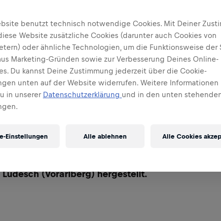
bsite benutzt technisch notwendige Cookies. Mit Deiner Zus
diese Website zusätzliche Cookies (darunter auch Cookies von
ietern) oder ähnliche Technologien, um die Funktionsweise der 
 aus Marketing-Gründen sowie zur Verbesserung Deines Online-
ses. Du kannst Deine Zustimmung jederzeit über die Cookie-
ungen unten auf der Website widerrufen. Weitere Informationen 
Du in unserer
Datenschutzerklärung
und in den unten stehenden
ngen.
e-Einstellungen
Alle ablehnen
Alle Cookies akzep
ed Bull werden weltweit in mehr als 170 Ländern v
en Grundstoffmischungen für unsere Getränke in 
 Ludesch (Vorarlberg) hergestellt.