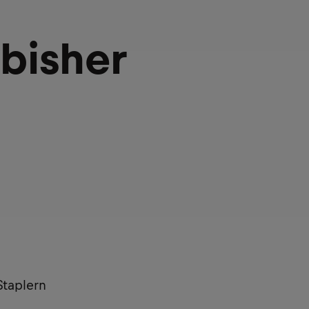
 bisher
Staplern