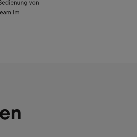
r Bedienung von
 Team im
ken