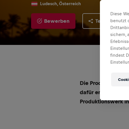
Ludesch, Österreich
Diese We
Bewerben
Teilen
benutzt 
Drittanb
sichern,
Erlebnis
Einstell
findest 
Einstellu
Cooki
Die Produkte von R
dafür erforderlich
Produktionswerk in