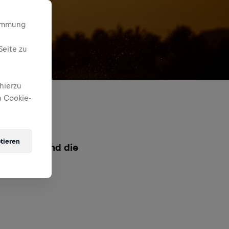
timmung
Seite zu
hierzu
 Cookie-
tieren
ertrieben und die
unserem