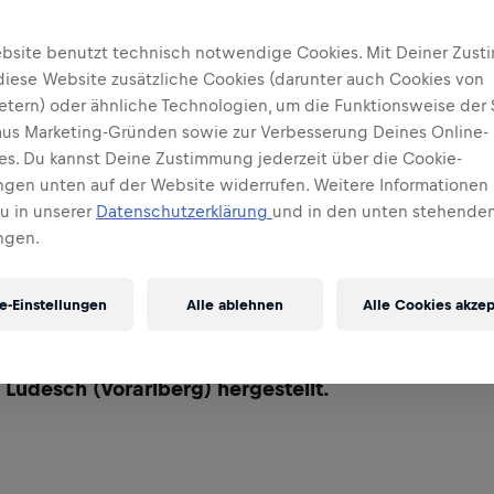
bsite benutzt technisch notwendige Cookies. Mit Deiner Zus
diese Website zusätzliche Cookies (darunter auch Cookies von
ietern) oder ähnliche Technologien, um die Funktionsweise der 
 aus Marketing-Gründen sowie zur Verbesserung Deines Online-
ses. Du kannst Deine Zustimmung jederzeit über die Cookie-
ungen unten auf der Website widerrufen. Weitere Informationen 
Du in unserer
Datenschutzerklärung
und in den unten stehenden
ngen.
e-Einstellungen
Alle ablehnen
Alle Cookies akzep
ed Bull werden weltweit in mehr als 170 Ländern v
en Grundstoffmischungen für unsere Getränke in 
 Ludesch (Vorarlberg) hergestellt.