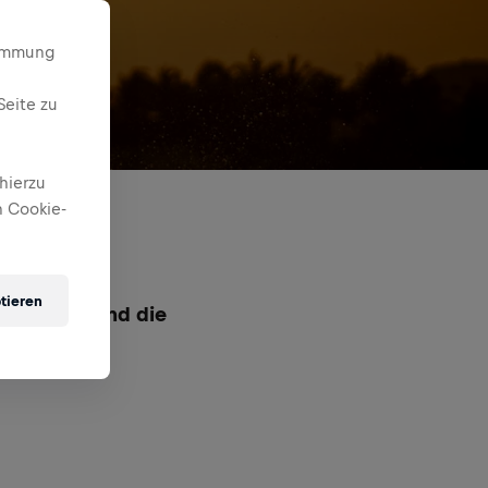
timmung
Seite zu
hierzu
 Cookie-
tieren
ertrieben und die
unserem