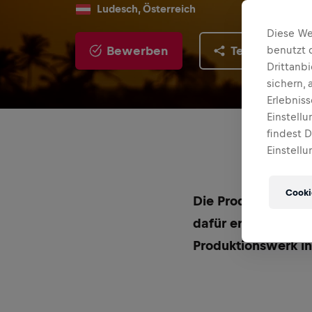
Ludesch, Österreich
Diese We
Bewerben
Teilen
benutzt 
Drittanb
sichern,
Erlebnis
Einstell
findest 
Einstellu
Cooki
Die Produkte von R
dafür erforderlich
Produktionswerk in