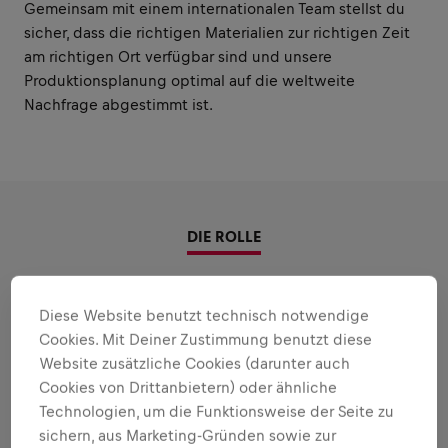
Gemeinsam mit einem internationalen Team stellst du
sicher, dass die richtigen Materialien zur richtigen Zeit
am richtigen Ort verfügbar sind und unsere
Produktionsplanung optimal auf die weltweite
Nachfrage abgestimmt ist.
DIE ROLLE
Persönliche Stärken einsetzen
Diese Website benutzt technisch notwendige
Verantwortungsbereiche und Aufgaben, in
Cookies. Mit Deiner Zustimmung benutzt diese
denen etwas bewegt werden kann:
Website zusätzliche Cookies (darunter auch
Cookies von Drittanbietern) oder ähnliche
Alle Infos anzeigen
Technologien, um die Funktionsweise der Seite zu
sichern, aus Marketing-Gründen sowie zur
GLOBALE PRODUKTIONS- UND