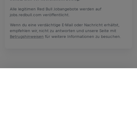
Alle legitimen Red Bull Jobangebote werden auf
jobs.redbull.com veröffentlicht.
Wenn du eine verdächtige E-Mail oder Nachricht erhältst,
empfehlen wir, nicht zu antworten und unsere Seite mit
Betrugshinweisen
für weitere Informationen zu besuchen.
Bewerben
Teilen