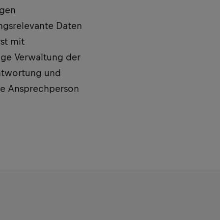
igen
ungsrelevante Daten
st mit
ige Verwaltung der
ntwortung und
nte Ansprechperson