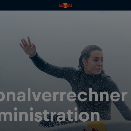
onalverrechner
ministration