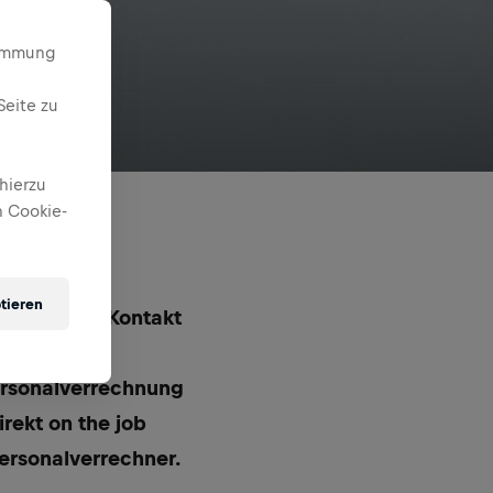
timmung
Seite zu
hierzu
 Cookie-
tieren
hzeitig den Kontakt
en dir die
Personalverrechnung
rekt on the job
ersonalverrechner.