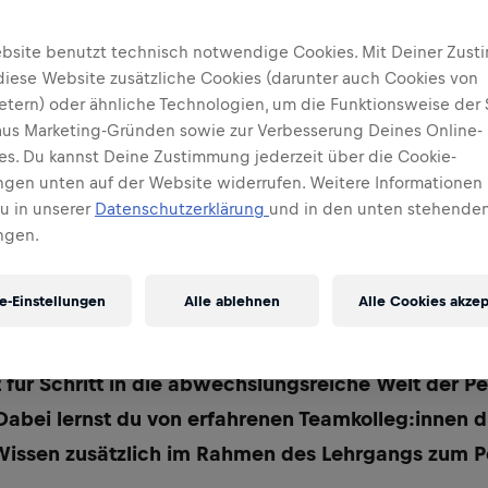
bsite benutzt technisch notwendige Cookies. Mit Deiner Zus
diese Website zusätzliche Cookies (darunter auch Cookies von
ietern) oder ähnliche Technologien, um die Funktionsweise der 
 aus Marketing-Gründen sowie zur Verbesserung Deines Online-
ses. Du kannst Deine Zustimmung jederzeit über die Cookie-
ungen unten auf der Website widerrufen. Weitere Informationen 
Du in unserer
Datenschutzerklärung
und in den unten stehenden
ngen.
e-Einstellungen
Alle ablehnen
Alle Cookies akzep
Gespür für Zahlen hast, genau arbeitest und gleic
t, dann bist du in dieser Position richtig. Wir biet
tt für Schritt in die abwechslungsreiche Welt der 
abei lernst du von erfahrenen Teamkolleg:innen di
 Wissen zusätzlich im Rahmen des Lehrgangs zum P