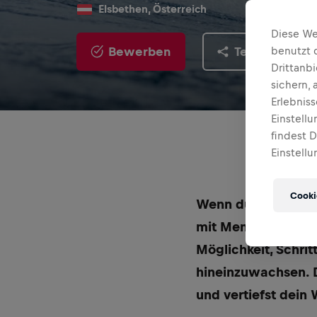
Elsbethen, Österreich
Diese We
Bewerben
Teilen
benutzt 
Drittanb
sichern,
Erlebnis
Einstell
findest 
Einstellu
Cooki
Wenn du ein gutes 
mit Menschen schätz
Möglichkeit, Schri
hineinzuwachsen. D
und vertiefst dein